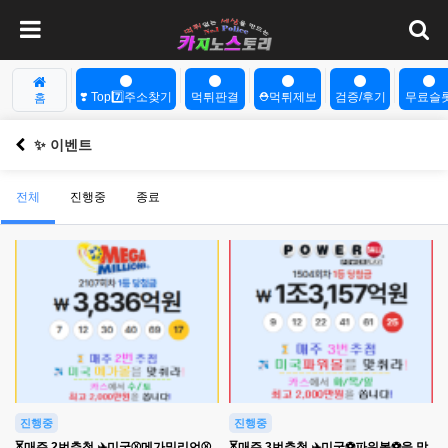
❣️ Top7️⃣주소찾기
먹튀판결
⛑️먹튀제보
검증/후기
무료슬
홈
✨ 이벤트
전체
진행중
종료
진행중
진행중
⏳매주 2번추첨 ✈️미국⚾️메가밀리언⚾️
⏳매주 3번추첨 ✈️미국⚽️파워볼⚽️을 맞