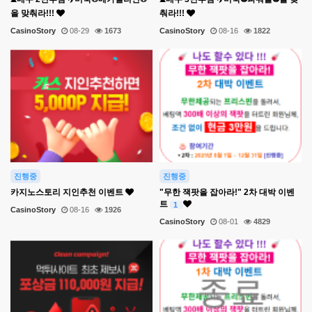
을 맞춰라!!!
춰라!!!
CasinoStory
08-29
1673
CasinoStory
08-16
1822
진행중
진행중
카지노스토리 지인추천 이벤트
"무한 잭팟을 잡아라!" 2차 대박 이벤
트
1
CasinoStory
08-16
1926
CasinoStory
08-01
4829