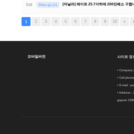
[마닐라] 레이트 25.7이하에 200만페소 구
516
Peso 삽니다
2
3
4
5
6
7
8
9
10
1
모바일버전
사이트 정
• Company 
• Cell phon
• E-mail :
po
• Address :
gapore 238