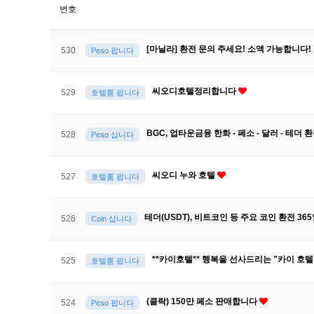
번호
[마닐라] 환전 문의 주세요! 소액 가능합니다
530
Peso 팝니다
씨오디호텔정리합니다
529
호텔룸 팝니다
BGC, 업타운금융 한화 - 페소 - 달러 - 테더 
528
Peso 삽니다
씨오디 누와 호텔
527
호텔룸 팝니다
테더(USDT), 비트코인 등 주요 코인 환전 3
526
Coin 삽니다
**카이호텔** 행복을 선사드리는 "카이 호텔"
525
호텔룸 팝니다
(클락) 150만 페소 판매합니다
524
Peso 팝니다