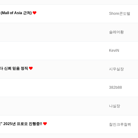
Mall of Asia 근처)
Shore콘도텔
솔레어황
KeviN
다 신뢰 믿음 정직
시우실장
382b88
나실장
" 2025년 프로모 진행중!!
찰진크루찰뤼