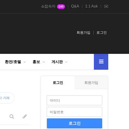
♨️접속자
Q&A
1:1 Ask
✉️
145
회원가입
로그인
환전/호텔
홍보
게시판
로그인
회원가입
타 거래