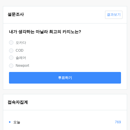
설문조사
결과보기
내가 생각하는 마닐라 최고의 카지노는?
오카다
COD
솔레어
Newport
투표하기
접속자집계
오늘
769