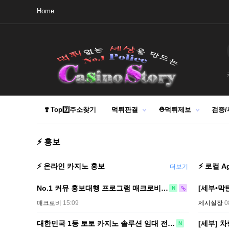
Home
❣️ Top7️⃣주소찾기
먹튀판결
⛑️먹튀제보
검증/
위분류
하위분류
하위분류
⚡️ 홍보
⚡️ 온라인 카지노 홍보
⚡️ 로컬 A
더보기
️️No.1 커뮤 홍보대행 프️로그램 매크로비…
[세부•막탄
N
매크로비
15:09
제시실장
0
️대한민국️ 1등 토토 카지노 솔루션 임대 전…
[세부] 
N