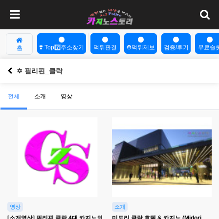
❣️ Top7️⃣주소찾기
먹튀판결
⛑️먹튀제보
검증/후기
무료슬
홈
✡️ 필리핀_클락
전체
소개
영상
영상
소개
[소개영상] 필리핀 클락 4대 카지노의
미도리 클락 호텔 & 카지노 (Midori