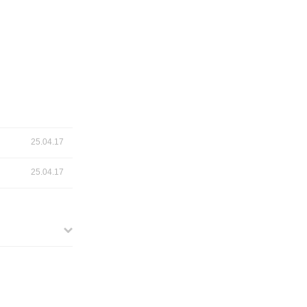
25.04.17
25.04.17