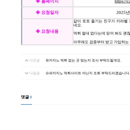
◈ 홈페이지
https://
◈ 요청일자
2025
같이 토토 즐기는 친구가 카라벨
네요
.
◈ 요청내용
먹튀 절대 없다는데 믿어 봐도 
아무래도 검증부터 받고 가입하는
이전글
유카지노 먹튀 없는 곳 맞는지 조사 부탁드릴게요.
다음글
슈퍼카지노 먹튀사이트 아닌지 조회 부탁드리겠습니다.
댓글
0