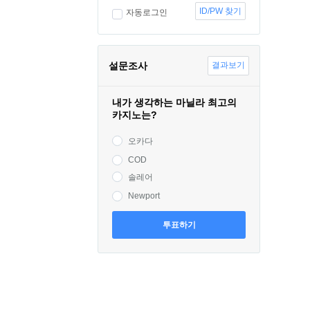
ID/PW 찾기
자동로그인
설문조사
결과보기
내가 생각하는 마닐라 최고의
카지노는?
오카다
COD
솔레어
Newport
투표하기