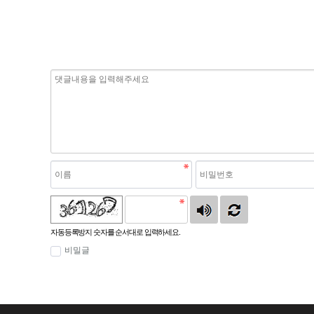
자동등록방지 숫자를 순서대로 입력하세요.
비밀글