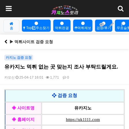
❣️ Top7️⃣주소찾기
먹튀판결
⛑️먹튀제보
검증/후기
무료슬
홈
▶️ 먹튀사이트 검증 요청
카지노 검증 요청
유카지노 먹튀 없는 곳 맞는지 조사 부탁드릴게요.
카오신
25-04-17 16:01
1,771
0
본문
❖
검증 요청
◈ 사이트명
유카지노
◈ 홈페이지
https://uk1111.com