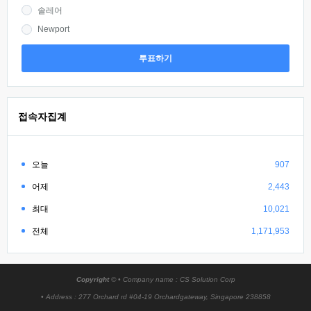
솔레어
Newport
투표하기
접속자집계
오늘
907
어제
2,443
최대
10,021
전체
1,171,953
Copyright
© • Company name : CS Solution Corp
• Address : 277 Orchard rd #04-19 Orchardgateway, Singapore 238858