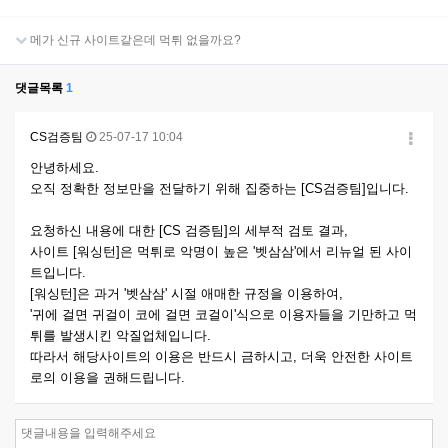
메가 신규 사이트같은데 먹튀 없을까요?
댓글목록
1
CS검증팀
25-07-17 10:04
안녕하세요.
오직 정확한 정보만을 전달하기 위해 집중하는 [CS검증팀]입니다.
요청하신 내용에 대한 [CS 검증팀]의 세부적 검토 결과,
사이트 [워싱턴]은 먹튀로 악명이 높은 '벳삼삼'에서 리뉴얼 된 사이
트입니다.
[워싱턴]은 과거 '벳삼삼' 시절 애매한 규정을 이용하여,
'귀에 걸면 귀걸이 코에 걸면 코걸이'식으로 이용자들을 기만하고 먹
튀를 발생시킨 악질업체입니다.
따라서 해당사이트의 이용은 반드시 금하시고, 더욱 안전한 사이트
로의 이용을 권해드립니다.