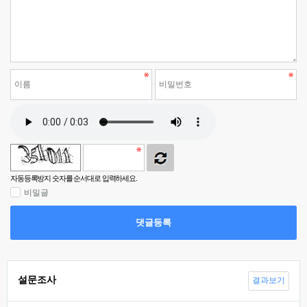
자동등록방지 숫자를 순서대로 입력하세요.
비밀글
댓글등록
설문조사
결과보기