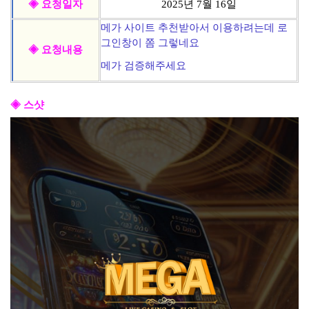
◈ 요청일자
2025
년
7
월
16
일
메가 사이트 추천받아서 이용하려는데 로
그인창이 쫌 그렇네요
◈ 요청내용
메가 검증해주세요
◈ 스샷