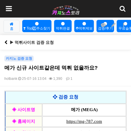
❣️ Top7️⃣주소찾기
먹튀판결
⛑️먹튀제보
검증/후기
무료슬
홈
▶️ 먹튀사이트 검증 요청
카지노 검증 요청
메가 신규 사이트같은데 먹튀 없을까요?
hotbank
25-07-16 13:04
1,390
1
본문
❖
검증 요청
◈ 사이트명
메가
(MEGA)
◈ 홈페이지
https://mg-787.com