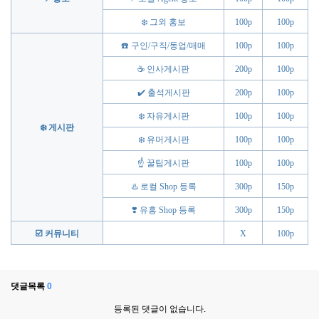
❄️ 그외 홍보
100p
100p
☎️ 구인/구직/동업/매매
100p
100p
☕ 인사게시판
200p
100p
✔️ 출석게시판
200p
100p
❄️ 자유게시판
100p
100p
❄️ 게시판
❄️ 유머게시판
100p
100p
☝️ 꿀팁게시판
100p
100p
♨️ 로컬 Shop 등록
300p
150p
❣️ 유흥 Shop 등록
300p
150p
☑️ 커뮤니티
X
100p
댓글목록
0
등록된 댓글이 없습니다.