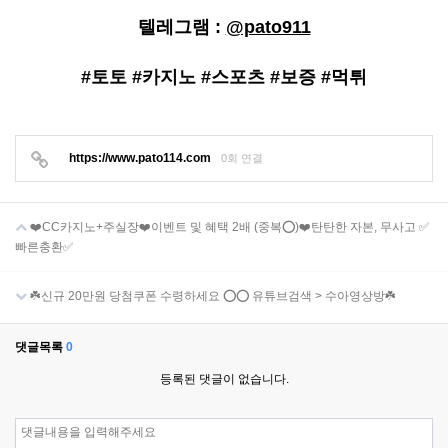
텔레그램 :
@pato911
#토토 #카지노 #스포츠 #보증 #먹튀
https://www.pato114.com
0회 연결
❤️CC️카지노+주실장❤️이벤트 및 혜택 2배 (중복⭕️)❤️탄탄한 자본, 무사고 ✅
빠른충환✅
☘️️신규 20만원 당첨쿠폰 수령하세요 ⭕️⭕️ 유튜브검색 > 수아영상방☘️
댓글목록
0
등록된 댓글이 없습니다.