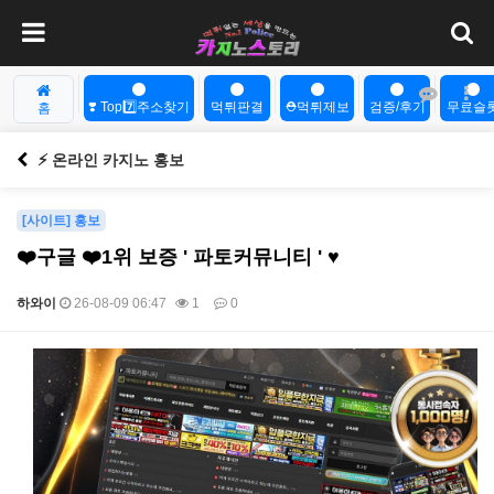
❣️ Top7️⃣주소찾기
먹튀판결
⛑️먹튀제보
검증/후기
무료슬
홈
⚡️ 온라인 카지노 홍보
[사이트] 홍보
❤️️구글 ❤️1위 보증 ' 파토커뮤니티 ' ♥️
하와이
26-08-09 06:47
1
0
본문