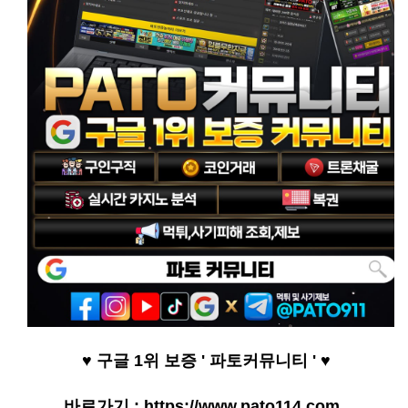
♥️ 구글 1위 보증 ' 파토커뮤니티 ' ♥️
바로가기 :
https://www.pato114.com