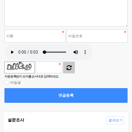
자동등록방지 숫자를 순서대로 입력하세요.
비밀글
댓글등록
설문조사
결과보기