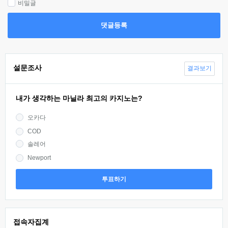
비밀글
댓글등록
설문조사
결과보기
내가 생각하는 마닐라 최고의 카지노는?
오카다
COD
솔레어
Newport
투표하기
접속자집계