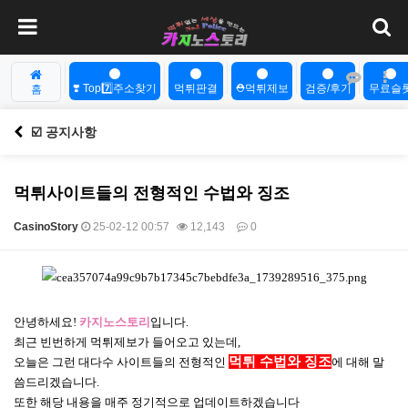
❣️ Top7️⃣주소찾기
먹튀판결
⛑️먹튀제보
검증/후기
무료슬
홈
☑️ 공지사항
먹튀사이트들의 전형적인 수법와 징조
CasinoStory
25-02-12 00:57
12,143
0
본문
안녕하세요!
카지노스토리
입니다.
최근 빈번하게 먹튀제보가 들어오고 있는데,
먹
튀 수법와 징조
오늘은
그런 대다수 사이트들의 전형적인
에 대해 말
씀드리겠습니다.
또한 해당 내용을 매주 정기적으로 업데이트하겠습니다