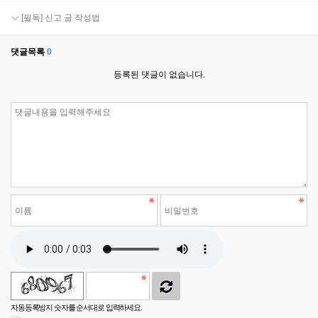
[필독] 신고 글 작성법
댓글목록
0
등록된 댓글이 없습니다.
자동등록방지 숫자를 순서대로 입력하세요.