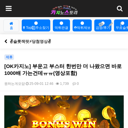
❣️ Top7️⃣주소찾기
먹튀판결
⛑️먹튀제보
검증/후기
무료슬
홈
✌️슬롯잭팟⚡️당첨영상✌️
제휴
[OK카지노] 부운고 부스터 한번만 더 나왔으면 바로
1000배 가는건데ㅠㅠ(영상포함)
원하는게모얌
25-09-01 12:46
1,739
0
본문