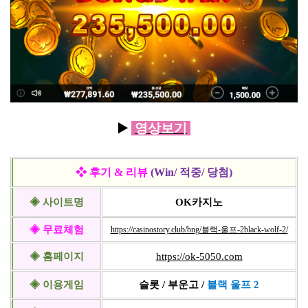
▶️
영
상보
기
❖
후기
&
리뷰
(Win/
적중
/
당첨
)
◈
사이트명
OK카지노
◈
무료체험
https://casinostory.club/bng/블랙-울프-2black-wolf-2/
◈
홈페이지
https://ok-5050.com
◈
이용게임
슬롯
/ 부운고
/
블랙 울프 2