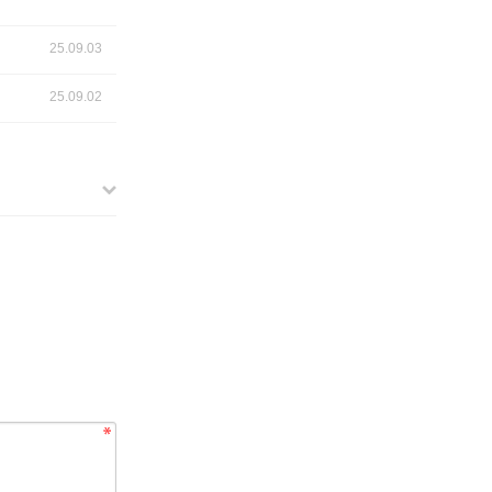
25.09.03
25.09.02