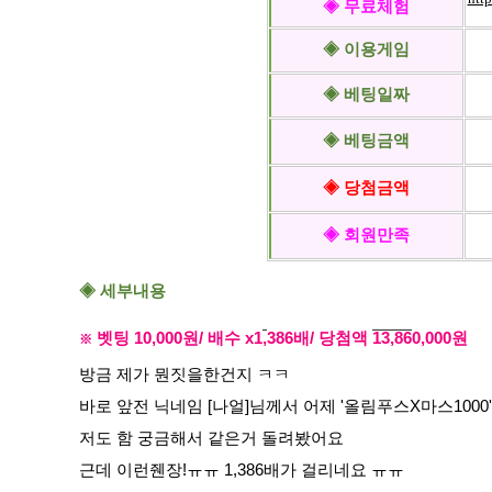
◈
무료체험
◈
이용게임
◈ 베팅일짜
◈ 베팅금액
◈ 당첨금액
◈
회원만족
◈
세부내용
벳팅
1
0,000원
/
배수 x
1
,
386
배
/ 당첨액
1
3
,
86
0,000
원
※
방금 제가 뭔짓을한건지 ㅋㅋ
바로 앞전 닉네임 [나얼]님께서 어제 '
올림푸스X마스1000
저도 함 궁금해서 같은거 돌려봤어요
근데 이런줸장!ㅠㅠ
1,386배가 걸리네요 ㅠㅠ