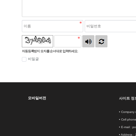
자동등록방지 숫자를 순서대로 입력하세요.
비밀글
모바일버전
사이트 정
• Company 
• Cell phon
• E-mail :
po
• Address :