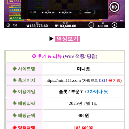
▶️
영
상보
기
❖
후기
&
리뷰
(Win/
적중
/
당첨
)
◈
사이트명
미니벳
◈
홈페이지
https://mini111.com
(가입코드
CS24
꼭
기입
)
◈
이용게임
슬롯 /
부운고
/
3차이나 팟
◈
배팅일짜
2025
년
7
월
1
일
◈
배팅금액
400
원
◈ 당
첨금액
183,600
원