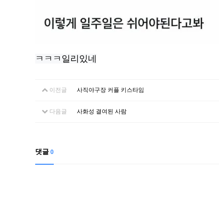
ㅋㅋㅋ일리있네
이전글
사직야구장 커플 키스타임
다음글
사화성 결여된 사람
댓글
0