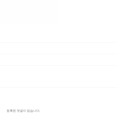
등록된 댓글이 없습니다.