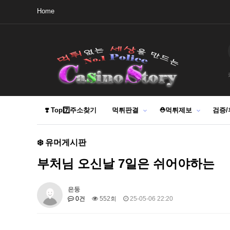
Home
❣️ Top7️⃣주소찾기
먹튀판결
⛑️먹튀제보
검증/
위분류
하위분류
하위분류
❄️ 유머게시판
부처님 오신날 7일은 쉬어야하는
은둥
0건
552회
25-05-06 22:20