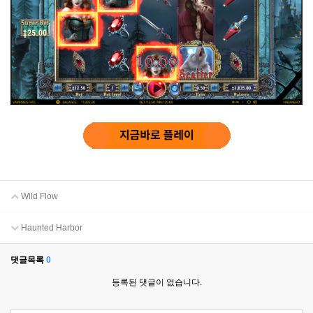
Wild Flow
Haunted Harbor
댓글목록
0
등록된 댓글이 없습니다.