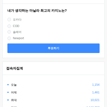
내가 생각하는 마닐라 최고의 카지노는?
오카다
COD
솔레어
Newport
투표하기
접속자집계
오늘
1,154
어제
1,461
최대
10,021