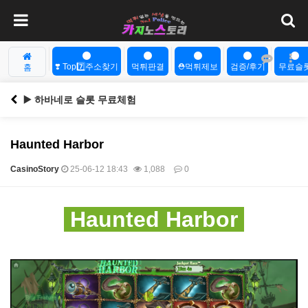
❣️ Top7️⃣주소찾기
먹튀판결
⛑️먹튀제보
검증/후기
무료슬
홈
▶️ 하바네로 슬롯 무료체험
Haunted Harbor
CasinoStory
25-06-12 18:43
1,088
0
본문
Haunted Harbor