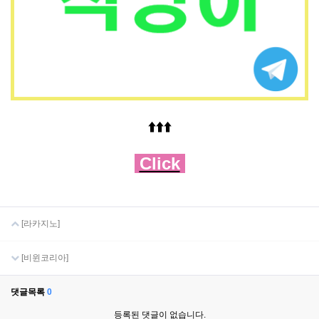
⬆️
⬆️
⬆️
Click
[라카지노]
[비윈코리아]
댓글목록
0
등록된 댓글이 없습니다.