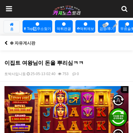
❣️ Top7️⃣주소찾기
먹튀판결
⛑️먹튀제보
검증/후기
무료슬
홈
❄️ 자유게시판
이집트 여왕님이 돈을 뿌리심ㅋㅋ
토박사입니둥
25-05-13 02:40
753
0
본문