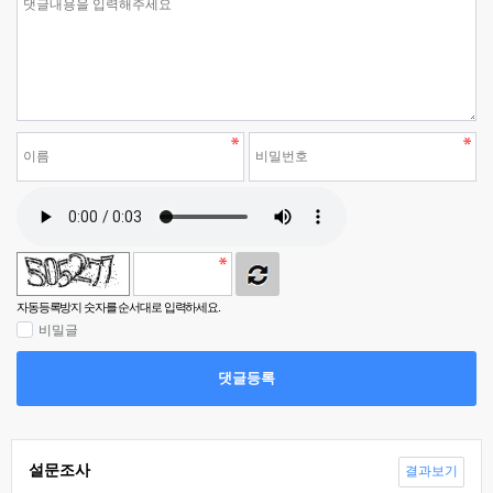
자동등록방지 숫자를 순서대로 입력하세요.
비밀글
댓글등록
설문조사
결과보기