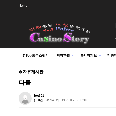
Home
❣️ Top7️⃣주소찾기
먹튀판결
⛑️먹튀제보
검증/
위분류
하위분류
하위분류
❄️ 자유게시판
다들
bet301
0건
949회
25-06-12 17:10