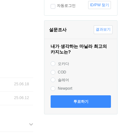
ID/PW 찾기
자동로그인
설문조사
결과보기
내가 생각하는 마닐라 최고의
카지노는?
오카다
COD
솔레어
25.06.18
Newport
25.06.12
투표하기