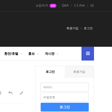
♨️접속자
Q&A
1:1 Ask
✉️
122
회원가입
로그인
환전/호텔
홍보
게시판
로그인
회원가입