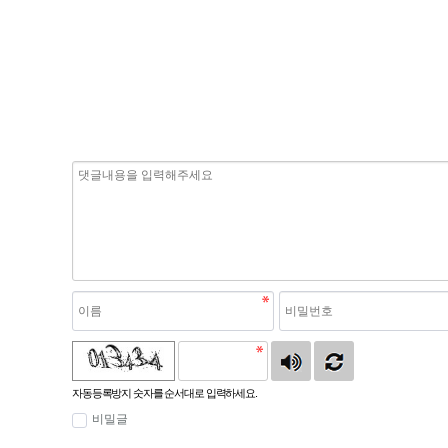
자동등록방지 숫자를 순서대로 입력하세요.
비밀글