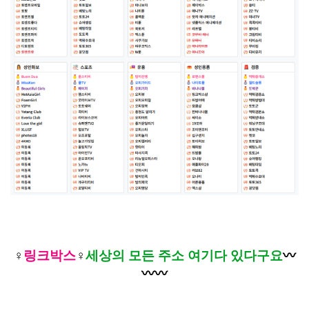
♀️
링크박스
♀️
세상의 모든 주소 여기다 있다구요
〰️
〰️〰️