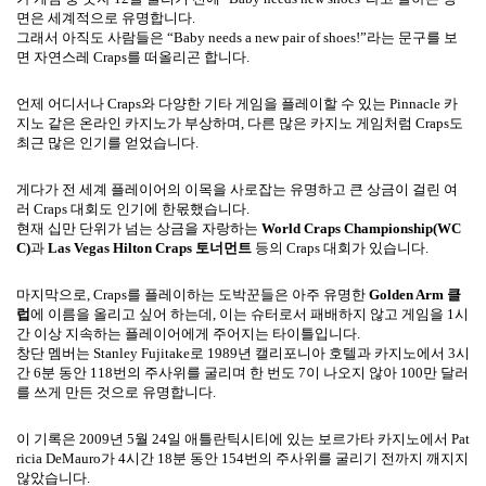
면은 세계적으로 유명합니다.
그래서 아직도 사람들은 “Baby needs a new pair of shoes!”라는 문구를 보
면 자연스레 Craps를 떠올리곤 합니다.
언제 어디서나 Craps와 다양한 기타 게임을 플레이할 수 있는 Pinnacle 카
지노 같은 온라인 카지노가 부상하며, 다른 많은 카지노 게임처럼 Craps도
최근 많은 인기를 얻었습니다.
게다가 전 세계 플레이어의 이목을 사로잡는 유명하고 큰 상금이 걸린 여
러 Craps 대회도 인기에 한몫했습니다.
현재 십만 단위가 넘는 상금을 자랑하는
World Craps Championship(WC
C)
과
Las Vegas Hilton Craps 토너먼트
등의 Craps 대회가 있습니다.
마지막으로, Craps를 플레이하는 도박꾼들은 아주 유명한
Golden Arm 클
럽
에 이름을 올리고 싶어 하는데, 이는 슈터로서 패배하지 않고 게임을 1시
간 이상 지속하는 플레이어에게 주어지는 타이틀입니다.
창단 멤버는 Stanley Fujitake로 1989년 캘리포니아 호텔과 카지노에서 3시
간 6분 동안 118번의 주사위를 굴리며 한 번도 7이 나오지 않아 100만 달러
를 쓰게 만든 것으로 유명합니다.
이 기록은 2009년 5월 24일 애틀란틱시티에 있는 보르가타 카지노에서 Pat
ricia DeMauro가 4시간 18분 동안 154번의 주사위를 굴리기 전까지 깨지지
않았습니다.