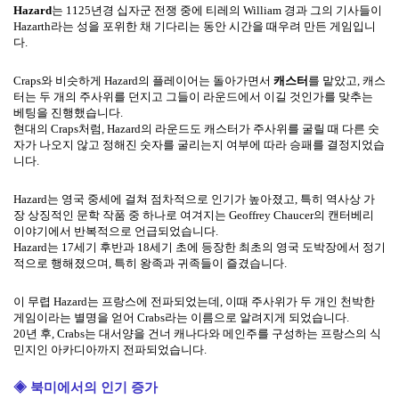
Hazard
는 1125년경 십자군 전쟁 중에 티레의 William 경과 그의 기사들이
Hazarth라는 성을 포위한 채 기다리는 동안 시간을 때우려 만든 게임입니
다.
Craps와 비슷하게 Hazard의 플레이어는 돌아가면서
캐스터
를 맡았고, 캐스
터는 두 개의 주사위를 던지고 그들이 라운드에서 이길 것인가를 맞추는
베팅을 진행했습니다.
현대의 Craps처럼, Hazard의 라운드도 캐스터가 주사위를 굴릴 때 다른 숫
자가 나오지 않고 정해진 숫자를 굴리는지 여부에 따라 승패를 결정지었습
니다.
Hazard는 영국 중세에 걸쳐 점차적으로 인기가 높아졌고, 특히 역사상 가
장 상징적인 문학 작품 중 하나로 여겨지는 Geoffrey Chaucer의 캔터베리
이야기에서 반복적으로 언급되었습니다.
Hazard는 17세기 후반과 18세기 초에 등장한 최초의 영국 도박장에서 정기
적으로 행해졌으며, 특히 왕족과 귀족들이 즐겼습니다.
이 무렵 Hazard는 프랑스에 전파되었는데, 이때 주사위가 두 개인 천박한
게임이라는 별명을 얻어 Crabs라는 이름으로 알려지게 되었습니다.
20년 후, Crabs는 대서양을 건너 캐나다와 메인주를 구성하는 프랑스의 식
민지인 아카디아까지 전파되었습니다.
◈ 북미에서의 인기 증가