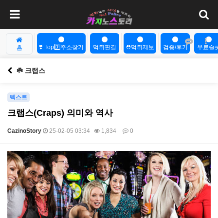
❣️ Top7️⃣주소찾기
먹튀판결
⛑️먹튀제보
검증/후기
무료슬
홈
☘️ 크랩스
텍스트
크랩스(Craps) 의미와 역사
CazinoStory
25-02-05 03:34
1,834
0
본문