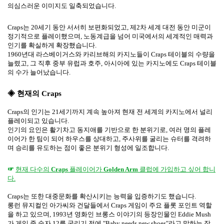
의심스러운 이미지도 일축되었습니다.
Craps는 20세기 동안 서서히 보편화되었고, 제2차 세계 대전 동안 미군이
정기적으로 플레이했으며, 노동계급을 넘어 미국에서의 세계적인 매력과
인기를 확실하게 확장했습니다.
1960년대 라스베이거스와 카리브해의 카지노들이 Craps 테이블의 수량을
늘렸고, 그 직후 중부 유럽과 호주, 아시아에 있는 카지노에도 Craps 테이블
의 수가 늘어났습니다.
◈ 현재의 Craps
Craps의 인기는 21세기까지 계속 높아져 현재 전 세계의 카지노에서 널리
플레이되고 있습니다.
인기의 요인은 활기차고 동지애를 기반으로 한 분위기로, 여러 명의 플레
이어가 한 팀이 되어 하우스를 상대하고, 주사위를 굴리는 슈터를 격려하
며 승리를 유도하는 점이 좋은 분위기 형성에 일조합니다.
☞
현재 다수의
Craps
플레이어가
Golden Arm
클럽에 가입하고 싶어 합니
다.
Craps는 또한 대중문화를 확산시키는 능력을 입증하기도 했습니다.
롱런 뮤지컬인 아가씨와 건달들에서 Craps 게임이 주요 플롯 포인트 역할
을 하고 있으며, 1993년 영화인 브롱스 이야기의 등장인물인 Eddie Mush
가 게임 중 숫자 12를 굴리기 전에 "Baby needs new shoes"라고 말하는 장