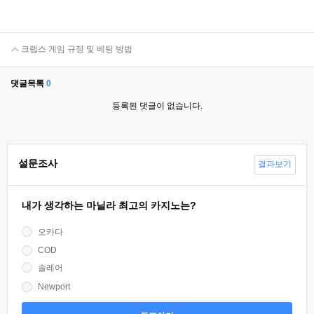
크랩스 게임 규정 및 베팅 방법
댓글목록
0
등록된 댓글이 없습니다.
설문조사
결과보기
내가 생각하는 마닐라 최고의 카지노는?
오카다
COD
솔레어
Newport