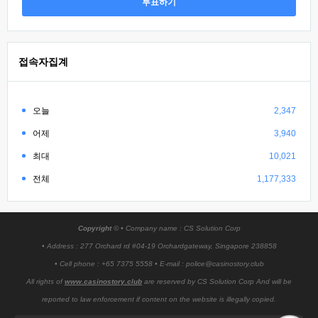
투표하기
접속자집계
오늘
2,347
어제
3,940
최대
10,021
전체
1,177,333
Copyright
© • Company name : CS Solution Corp
• Address : 277 Orchard rd #04-19 Orchardgateway, Singapore 238858
• Cell phone : +65 7375 5558 • E-mail :
police@casinostory.club
All rights of
www.casinostory.club
are reserved by CS Solution Corp And will be
reported to law enforcement if content on the website is illegally copied.