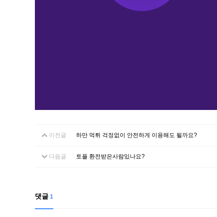
이전글
하만 먹튀 걱정없이 안전하게 이용해도 될까요?
다음글
토플 환전받은사람있나요?
댓글
1