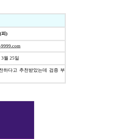
(
피
)
/p-9999.com
3
월
25
일
전하다고 추천받았는데 검증 부