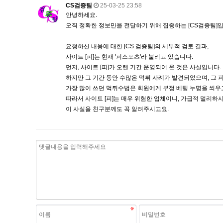
CS검증팀
25-03-25 23:58
안녕하세요.
오직 정확한 정보만을 전달하기 위해 집중하는 [CS검증팀]입
요청하신 내용에 대한 [CS 검증팀]의 세부적 검토 결과,
사이트 [피]는 현재 '피스포츠'라 불리고 있습니다.
먼저, 사이트 [피]가 오랜 기간 운영되어 온 것은 사실입니다.
하지만 그 기간 동안 수많은 먹튀 사례가 발견되었으며, 그 
가장 많이 쓰던 먹튀수법은 회원에게 부정 베팅 누명을 씌우
따라서 사이트 [피]는 매우 위험한 업체이니, 가급적 멀리하
이 사실을 친구분께도 꼭 알려주시고요.