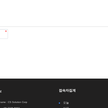
접속자집계
보
name : CS Solution Corp
오늘