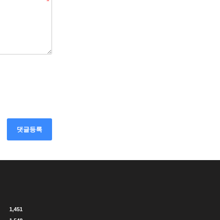
댓글등록
1,451