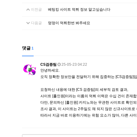
이전글
베팅킹 사이트 먹튀 정보 알고싶습니다
다음글
멍멍이 먹튀한번 봐주세요
댓글
1
CS검증팀
25-05-23 04:22
안녕하세요.
오직 정확한 정보만을 전달하기 위해 집중하는 [CS검증팀]입
요청하신 내용에 대한 [CS 검증팀]의 세부적 검토 결과,
사이트 [홀인원]이라는 이름의 먹튀 이력은 수십 건이 존재합
다만, 문의하신 [홀인원] 카지노와는 무관한 사이트로 확인
조사 결과, 이 사이트는 2주일도 채 되지 않은 신규사이트로
따라서 지금 바로 이용하기에는 위험 요소가 많아, 다른 사