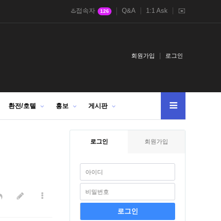
♨️접속자
Q&A
1:1 Ask
✉️
126
회원가입
로그인
환전/호텔
홍보
게시판
로그인
회원가입