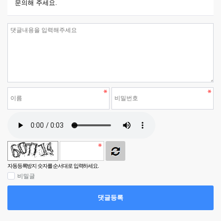
문의해 주세요.
자동등록방지 숫자를 순서대로 입력하세요.
비밀글
댓글등록