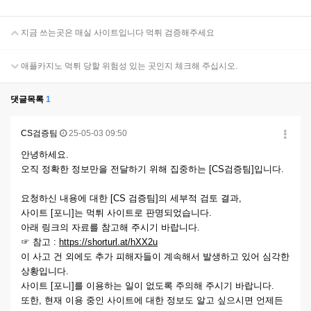
지금 쓰는곳은 매실 사이트입니다 먹튀 검증해주세요
애플카지노 먹튀 당할 위험성 있는 곳인지 체크해 주십시오.
댓글목록
1
CS검증팀
25-05-03 09:50
안녕하세요.
오직 정확한 정보만을 전달하기 위해 집중하는 [CS검증팀]입니다.
요청하신 내용에 대한 [CS 검증팀]의 세부적 검토 결과,
사이트 [포니]는 먹튀 사이트로 판명되었습니다.
아래 링크의 자료를 참고해 주시기 바랍니다.
☞ 참고 :
https://shorturl.at/hXX2u
이 사고 건 외에도 추가 피해자들이 계속해서 발생하고 있어 심각한
상황입니다.
사이트 [포니]를 이용하는 일이 없도록 주의해 주시기 바랍니다.
또한, 현재 이용 중인 사이트에 대한 정보도 알고 싶으시면 언제든