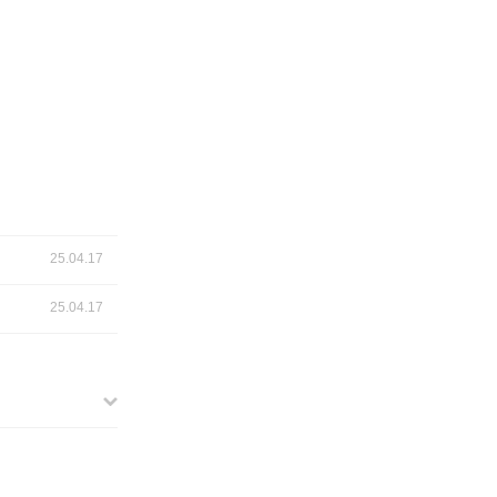
25.04.17
25.04.17