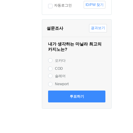
ID/PW 찾기
자동로그인
설문조사
결과보기
내가 생각하는 마닐라 최고의
카지노는?
오카다
COD
솔레어
Newport
투표하기