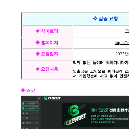
❖
검증 요청
◈ 사이트명
크
◈ 홈페이지
https:/
◈ 요청일자
2025
먹튀 없는 놀이터 찾아다니다가
◈ 요청내용
입출금을 코인으로 한다길래 조
서 가입했는데 사고 없이 안전
◈ 스샷