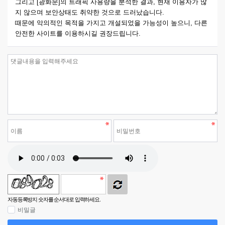
그리고 [광화문]의 트래픽 사용량을 분석한 결과, 현재 이용자가 많
지 않으며 보안상태도 취약한 것으로 드러났습니다.
때문에 악의적인 목적을 가지고 개설되었을 가능성이 높으니, 다른
안전한 사이트를 이용하시길 권장드립니다.
자동등록방지 숫자를 순서대로 입력하세요.
비밀글