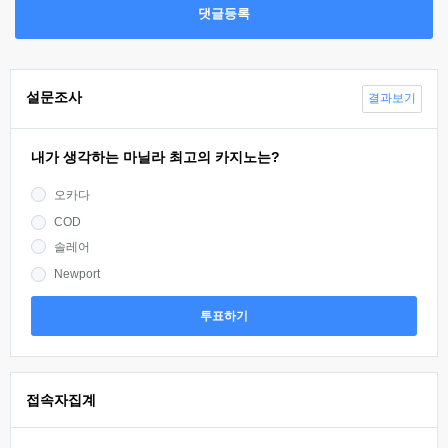
댓글등록
설문조사
결과보기
내가 생각하는 마닐라 최고의 카지노는?
오카다
COD
솔레어
Newport
투표하기
접속자집계