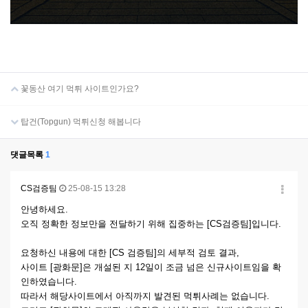
꽃동산 여기 먹튀 사이트인가요?
탑건(Topgun) 먹튀신청 해봅니다
댓글목록
1
CS검증팀
25-08-15 13:28
안녕하세요.
오직 정확한 정보만을 전달하기 위해 집중하는 [CS검증팀]입니다.
요청하신 내용에 대한 [CS 검증팀]의 세부적 검토 결과,
사이트 [광화문]은 개설된 지 12일이 조금 넘은 신규사이트임을 확
인하였습니다.
따라서 해당사이트에서 아직까지 발견된 먹튀사례는 없습니다.