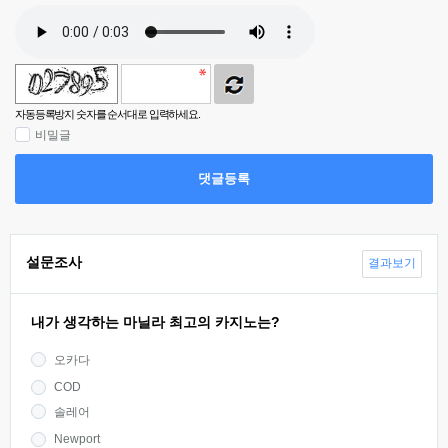
자동등록방지 숫자를 순서대로 입력하세요.
비밀글
댓글등록
설문조사
결과보기
내가 생각하는 마닐라 최고의 카지노는?
오카다
COD
솔레어
Newport