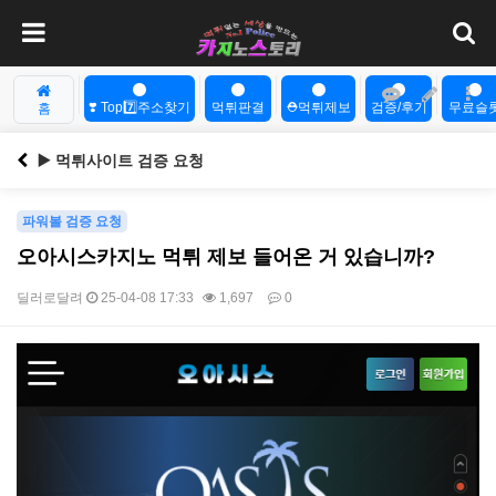
❣️ Top7️⃣주소찾기
먹튀판결
⛑️먹튀제보
검증/후기
무료슬
홈
▶️ 먹튀사이트 검증 요청
파워볼 검증 요청
오아시스카지노 먹튀 제보 들어온 거 있습니까?
딜러로달려
25-04-08 17:33
1,697
0
본문