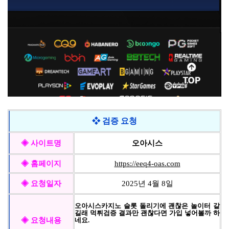
❖
검증 요청
◈ 사이트명
오아시스
◈ 홈페이지
https://eeq4-oas.com
◈ 요청일자
2025
년
4
월
8
일
오아시스카지노 슬롯 돌리기에 괜찮은 놀이터 같
길래 먹튀검증 결과만 괜찮다면 가입 넣어볼까 하
◈ 요청내용
네요
.