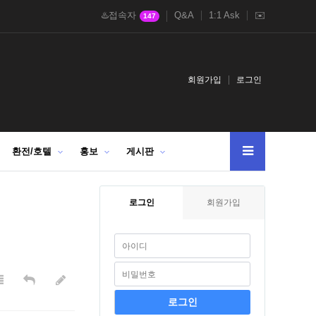
♨️접속자
Q&A
1:1 Ask
✉️
147
회원가입
로그인
환전/호텔
홍보
게시판
로그인
회원가입