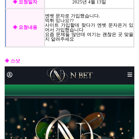
◈ 요청일자
2025
년
4
월
13
일
엔벳 문자로 가입했습니다
.
먹튀 있나요
??
사이트 가입할데 찾다가 엔벳 문자온거 있
◈ 요청내용
어서 가입했습니다
요즘 문제들 많던데 여기는 괜찮은 곳 맞을
지 알려주세요
◈ 스샷