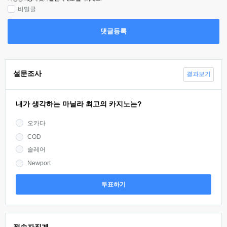
비밀글
댓글등록
설문조사
결과보기
내가 생각하는 마닐라 최고의 카지노는?
오카다
COD
솔레어
Newport
투표하기
접속자집계