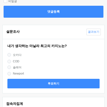
비밀글
댓글등록
설문조사
결과보기
내가 생각하는 마닐라 최고의 카지노는?
오카다
COD
솔레어
Newport
투표하기
접속자집계