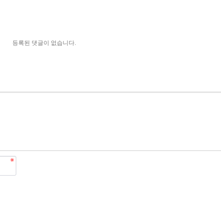
등록된 댓글이 없습니다.