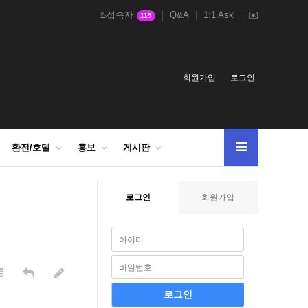
♨️접속자
Q&A
1:1 Ask
✉️
115
회원가입
로그인
환전/호텔
홍보
게시판
로그인
회원가입