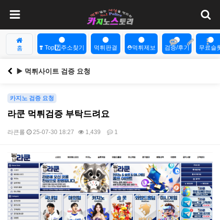
❣️ Top7️⃣주소찾기
먹튀판결
⛑️먹튀제보
검증/후기
무료슬
홈
▶️ 먹튀사이트 검증 요청
카지노 검증 요청
라쿤 먹튀검증 부탁드려요
라큰롤
25-07-30 18:27
1,439
1
본문