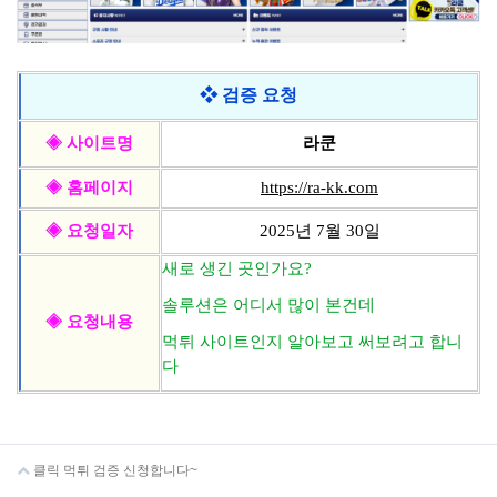
❖
검증 요청
◈ 사이트명
라쿤
◈ 홈페이지
https://ra-kk.com
◈ 요청일자
2025
년
7
월
30
일
새로 생긴 곳인가요
?
솔루션은 어디서 많이 본건데
◈ 요청내용
먹튀 사이트인지 알아보고 써보려고 합니
다
클릭 먹튀 검증 신청합니다~