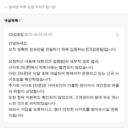
일레븐 먹튀 검증 부탁드립니당
댓글목록
1
CS검증팀
25-08-02 06:04
안녕하세요.
오직 정확한 정보만을 전달하기 위해 집중하는 [CS검증팀]입니다.
요청하신 내용에 대한 [CS 검증팀]의 세부적 검토 결과,
사이트 [라쿤]에서 먹튀사례는 발견되지 않았습니다.
다만, [라쿤]은 이달 초에 개설되어 현재까지 운영되고 있는 신규 사
이트임을 확인하였습니다.
추가로 사이트 [라쿤]은 서버보안이 미흡한 편이어서 개인정보 유출
의 위험이 상당합니다.
또한 현재 자본력도 확인되지 않았으며, 고객센터의 응대 속도 역시
느린 것으로 파악되었습니다.
따라서 가입을 보류하시고, 좀더 안전한 사이트를 찾아보시길 권해
드립니다.