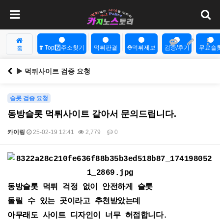
❣️ Top7️⃣주소찾기
먹튀판결
⛑️먹튀제보
검증/후기
무료슬
홈
▶️ 먹튀사이트 검증 요청
슬롯 검증 요청
동방슬롯 먹튀사이트 같아서 문의드립니다.
카이링
25-02-19 12:41
2,779
0
본문
동방슬롯 먹튀 걱정 없이 안전하게 슬롯
돌릴 수 있는 곳이라고 추천받았는데
아무래도 사이트 디자인이 너무 허접합니다.