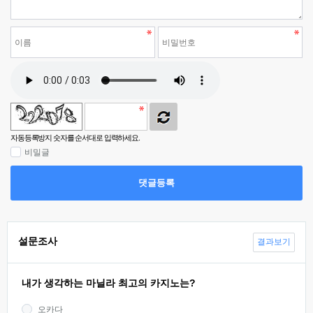
자동등록방지 숫자를 순서대로 입력하세요.
비밀글
댓글등록
설문조사
결과보기
내가 생각하는 마닐라 최고의 카지노는?
오카다