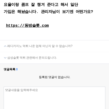
요율이랑 콤프 잘 챙겨 준다고 해서 일단
가입은 해놨습니다. 관리자님이 보기엔 어떤가요?
https://동방슬롯.com
레디카지노 먹튀 나온 업체 아닌지 알 수 없습니까?
삼성슬롯 먹튀 관련해서 문의드립니다.
댓글목록
0
등록된 댓글이 없습니다.