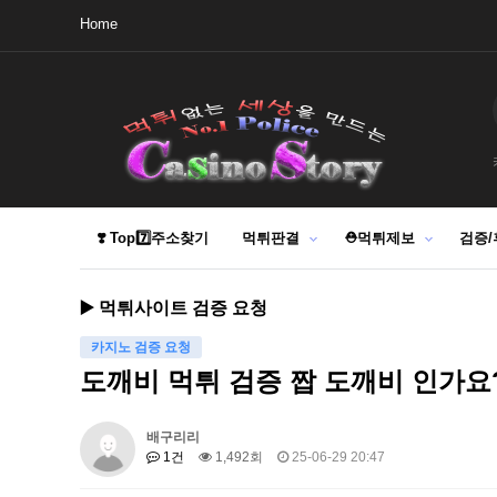
Home
❣️ Top7️⃣주소찾기
먹튀판결
⛑️먹튀제보
검증/
위분류
하위분류
하위분류
▶️ 먹튀사이트 검증 요청
카지노 검증 요청
도깨비 먹튀 검증 짭 도깨비 인가요
배구리리
1건
1,492회
25-06-29 20:47