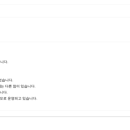
니다.
었습니다.
]는 다른 점이 있습니다.
니다.
규모로 운영되고 있습니다.