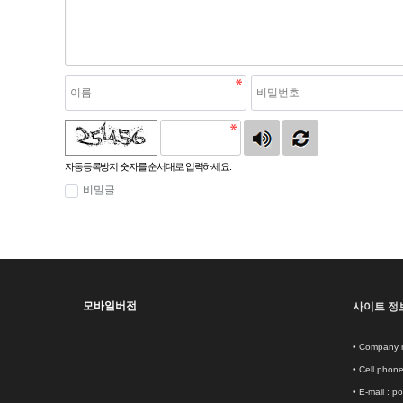
자동등록방지 숫자를 순서대로 입력하세요.
비밀글
모바일버전
사이트 정
• Company 
• Cell phon
• E-mail :
po