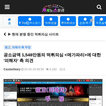
❣️ Top7️⃣주소찾기
먹튀판결
⛑️먹튀제보
검증/후기
무료슬
홈
▶️ 현재 분쟁 중인 먹튀의심 사이트
원고_피해자 측 주장
공소금액 1,548만원의 먹튀의심 <메가파리>에 대한
'피해자' 측 의견
CasinoStory
25-02-19 06:54
4,192
0
본문