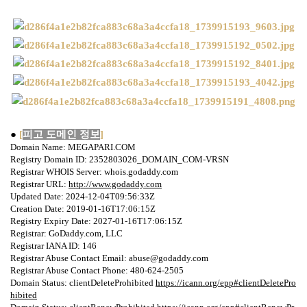
●
[
피고 도메인 정보
]
Domain Name: MEGAPARI.COM
Registry Domain ID: 2352803026_DOMAIN_COM-VRSN
Registrar WHOIS Server: whois.godaddy.com
Registrar URL:
http://www.godaddy.com
Updated Date: 2024-12-04T09:56:33Z
Creation Date: 2019-01-16T17:06:15Z
Registry Expiry Date: 2027-01-16T17:06:15Z
Registrar: GoDaddy.com, LLC
Registrar IANA ID: 146
Registrar Abuse Contact Email:
abuse@godaddy.com
Registrar Abuse Contact Phone: 480-624-2505
Domain Status: clientDeleteProhibited
https://icann.org/epp#clientDeletePro
hibited