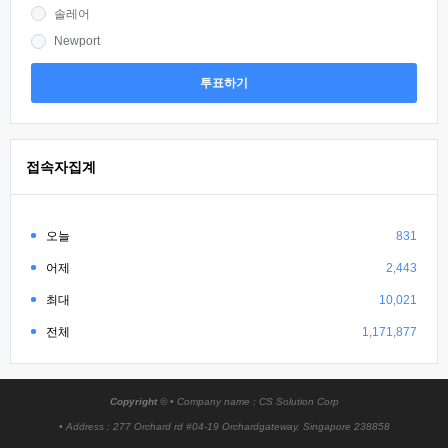
솔레어
Newport
투표하기
접속자집계
오늘
831
어제
2,443
최대
10,021
전체
1,171,877
Copyright
© • Company name : CS Solution Corp
• Address : 277 Orchard rd #04-19 Orchardgateway, Singapore 238858