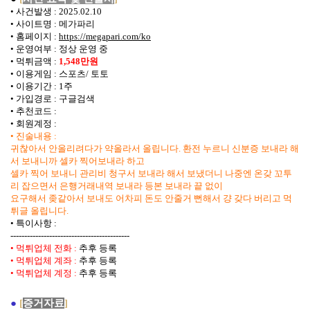
• 사건발생 : 2025.02.10
• 사이트명 :
메가파리
• 홈페이지 :
https://megapari.com/ko
• 운영여부 : 정상
운영 중
• 먹튀금액 :
1,548만원
• 이용게임 : 스포츠/ 토토
• 이용기간 : 1주
• 가입경로 : 구글검색
• 추천코드 :
• 회원계정 :
• 진술내용 :
귀찮아서 안올리려다가 약올라서 올립니다. 환전 누르니 신분증 보내라 해
서 보내니까 셀카 찍어보내라 하고
셀카 찍어 보내니 관리비 청구서 보내라 해서 보냈더니 나중엔 온갖 꼬투
리 잡으면서 은행거래내역 보내라 등본 보내라 끝 없이
요구해서 좆같아서 보내도 어차피 돈도 안줄거 뻔해서 걍 갖다 버리고 먹
튀글 올립니다.
• 특이사항 :
-------------------------------------------
• 먹튀업체 전화 :
추후 등록
• 먹튀업체 계좌 :
추후 등록
• 먹튀업체 계정 :
추후 등록
●
[
증거자료
]