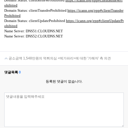
Domain Status: clientRenewProhibited
https://icann.org/epp#clientRenewPr
ohibited
Domain Status: clientTransferProhibited
https://icann.org/epp#clientTransfer
Prohibited
Domain Status: clientUpdateProhibited
https://icann.org/epp#clientUpdatePr
ohibited
Name Server: DNS51.CLOUDNS.NET
Name Server: DNS52.CLOUDNS.NET
공소금액 1,548만원의 먹튀의심 <메가파리>에 대한 '가해자' 측 의견
댓글목록
0
등록된 댓글이 없습니다.