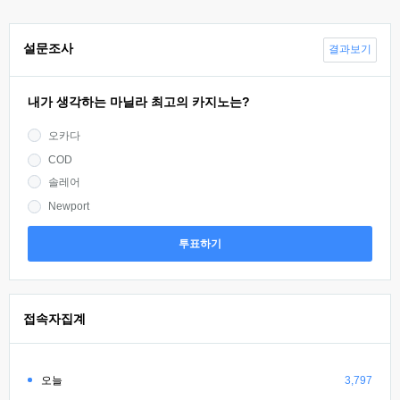
설문조사
결과보기
내가 생각하는 마닐라 최고의 카지노는?
오카다
COD
솔레어
Newport
투표하기
접속자집계
오늘
3,797