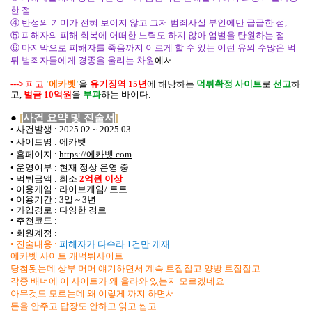
한 점.
④
반성의 기미가 전혀 보이지 않고 그저 범죄사실 부인에만 급급한 점,
⑤
피해자의 피해 회복에 어떠한 노력도 하지 않아 엄벌을 탄원하는 점
⑥
마지
막으로
피해자를 죽음까지 이르게 할 수 있는 이런 유의 수많은 먹
튀 범죄자들에게 경종을 울리는 차원
에서
--->
피고
'
에카벳
'
을
유기징역
15년
에
해당하는
먹튀확정 사이트
로
선고
하
고,
벌금
10억원
을
부과
하는 바이다
.
●
[
사건 요약 및 진술서
]
• 사건발생
: 2025.02 ~
2025.03
• 사이트명
:
에카벳
• 홈페이지
:
https://에카벳.com
• 운영여부
:
현재 정상 운영 중
• 먹튀금액
: 최소
2억원 이상
• 이용게임
:
라이브게임/ 토토
• 이용기간
: 3일 ~ 3년
• 가입경로
: 다양한 경로
• 추천코드
:
• 회원계정
:
• 진술내용
:
피해자가 다수라 1건만 게재
에카벳 사이트 개먹튀사이트
당첨됫는데 상부 머머 얘기하면서 계속 트집잡고 양방 트집잡고
각종 배너에 이 사이트가 왜 올라와 있는지 모르겠네요
아무것도 모르는데 왜 이렇게 까지 하면서
돈을 안주고 답장도 안하고 읽고 씹고