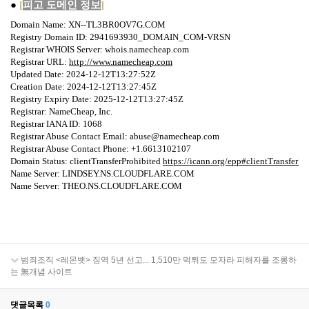
●
[
피고 도메인 정보
]
Domain Name: XN--TL3BR0OV7G.COM
Registry Domain ID: 2941693930_DOMAIN_COM-VRSN
Registrar WHOIS Server: whois.namecheap.com
Registrar URL:
http://www.namecheap.com
Updated Date: 2024-12-12T13:27:52Z
Creation Date: 2024-12-12T13:27:45Z
Registry Expiry Date: 2025-12-12T13:27:45Z
Registrar: NameCheap, Inc.
Registrar IANA ID: 1068
Registrar Abuse Contact Email:
abuse@namecheap.com
Registrar Abuse Contact Phone: +1.6613102107
Domain Status: clientTransferProhibited
https://icann.org/epp#clientTransferPr
Name Server: LINDSEY.NS.CLOUDFLARE.COM
Name Server: THEO.NS.CLOUDFLARE.COM
범죄조직 <레몬벳> 징역 5년 선고... 1,510만 먹튀도 모자라 피해자를 조롱하
는 無개념 사이트
댓글목록
0