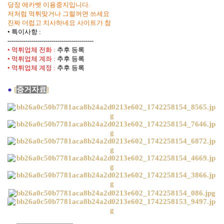
당장 에카벳 이용중지입니다.
저처럼 먹튀맞거나 그럴꺼면 쓰세요
진짜 더럽고 치사하네요 사이트가 참
• 특이사항 :
-------------------------------------------
• 먹튀업체 전화 :
추후 등록
• 먹튀업체 계좌 :
추후 등록
• 먹튀업체 계정 :
추후 등록
●
[
증거자료
]