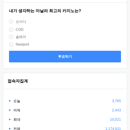
내가 생각하는 마닐라 최고의 카지노는?
오카다
COD
솔레어
Newport
투표하기
접속자집계
오늘
3,765
어제
2,443
최대
10,021
전체
1,174,811