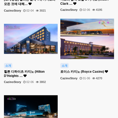
Clark …
모든 것에 대해…
CazinoStory
02-06
4195
CazinoStory
02-04
3021
소개
소개
힐튼 디하이츠 카지노 (Hilton
로이스 카지노 (Royce Casino)
D'Heights …
CazinoStory
01-06
4270
CazinoStory
02-06
3802