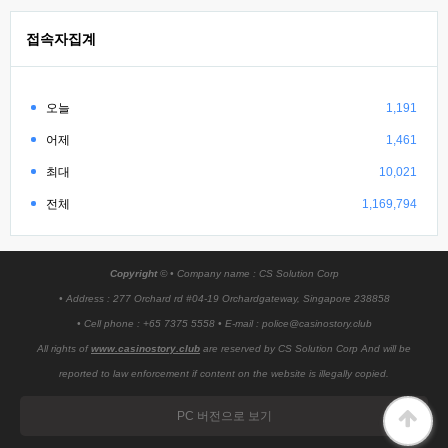
접속자집계
오늘
1,191
어제
1,461
최대
10,021
전체
1,169,794
Copyright
© • Company name : CS Solution Corp
• Address : 277 Orchard rd #04-19 Orchardgateway, Singapore 238858
• Cell phone : +65 7375 5558 • E-mail :
police@casinostory.club
All rights of
www.casinostory.club
are reserved by CS Solution Corp And will be
reported to law enforcement if content on the website is illegally copied.
PC 버전으로 보기