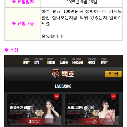
◈ 요청일자
2025
년
6
월
26
일
하루 평균
100
만원씩 생박하는데 카지노
환전 잘나오는지랑 먹튀 있었는지 알려주
◈ 요청내용
세요
중요합니다
◈ 스샷