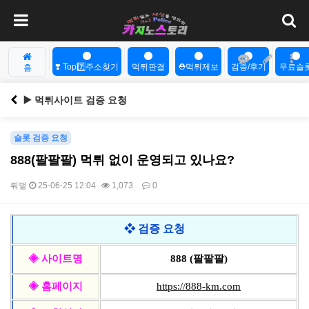
❣️ Top7️⃣주소찾기
먹튀판결
⛑️먹튀제보
검증/후기
무료슬
홈
▶️ 먹튀사이트 검증 요청
슬롯 검증 요청
888(팔팔팔) 먹튀 없이 운영되고 있나요?
뤄벝
25-06-25 12:04
1,073
0
본문
❖
검증 요청
◈ 사이트명
888 (
팔팔팔
)
◈ 홈페이지
https://888-km.com