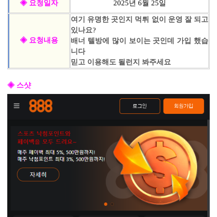
◈ 요청일자
2025
년
6
월
25
일
여기 유명한 곳인지 먹튀 없이 운영 잘 되고
있나요
?
◈ 요청내용
배너 텔방에 많이 보이는 곳인데 가입 했습
니다
믿고 이용해도 될런지 봐주세요
◈ 스샷