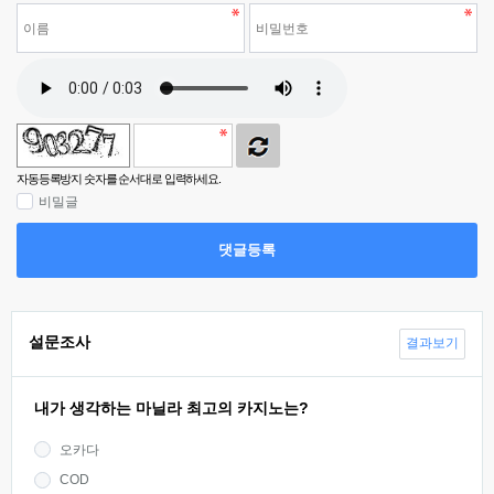
자동등록방지 숫자를 순서대로 입력하세요.
비밀글
댓글등록
설문조사
결과보기
내가 생각하는 마닐라 최고의 카지노는?
오카다
COD