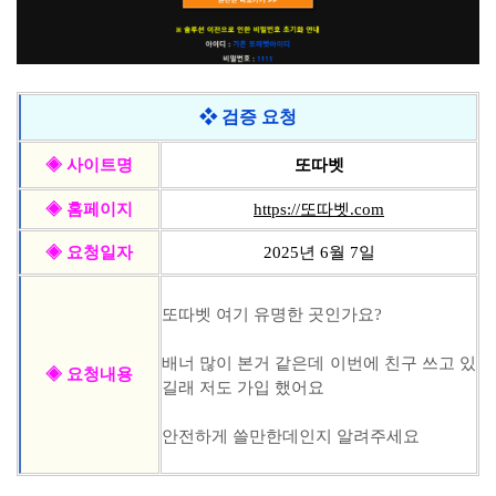
❖
검증 요청
◈ 사이트명
또따벳
◈ 홈페이지
https://
또따벳
.com
◈ 요청일자
2025
년
6
월
7
일
또따벳 여기 유명한 곳인가요
?
배너 많이 본거 같은데 이번에 친구 쓰고 있
◈ 요청내용
길래 저도 가입 했어요
안전하게 쓸만한데인지 알려주세요