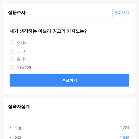
설문조사
결과보기
내가 생각하는 마닐라 최고의 카지노는?
오카다
COD
솔레어
Newport
투표하기
접속자집계
오늘
1,224
어제
1,548