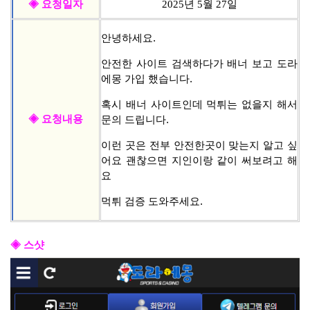
◈ 요청일자
2025
년
5
월
27
일
안녕하세요
.
안전한 사이트 검색하다가 배너 보고 도라
에몽 가입 했습니다
.
혹시 배너 사이트인데 먹튀는 없을지 해서
◈ 요청내용
문의 드립니다
.
이런 곳은 전부 안전한곳이 맞는지 알고 싶
어요 괜찮으면 지인이랑 같이 써보려고 해
요
먹튀 검증 도와주세요.
◈ 스샷