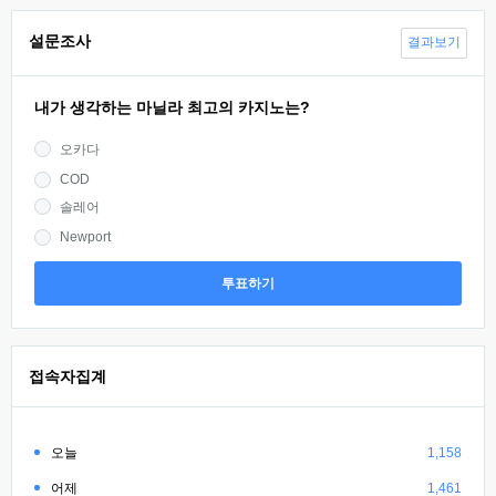
설문조사
결과보기
내가 생각하는 마닐라 최고의 카지노는?
오카다
COD
솔레어
Newport
투표하기
접속자집계
오늘
1,158
어제
1,461