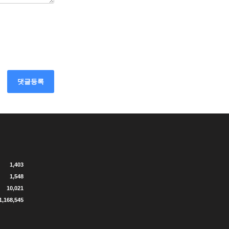
댓글등록
1,403
1,548
10,021
1,168,545