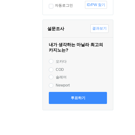
ID/PW 찾기
자동로그인
설문조사
결과보기
내가 생각하는 마닐라 최고의
카지노는?
오카다
COD
솔레어
Newport
투표하기