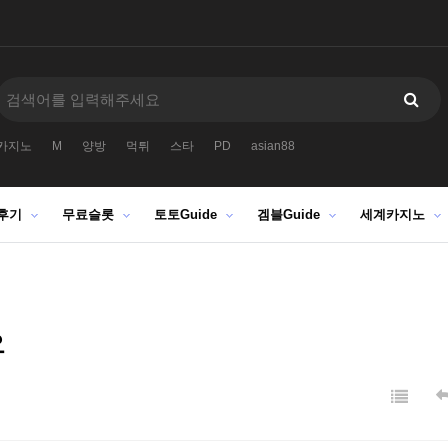
카지노
M
양방
먹튀
스타
PD
asian88
후기
무료슬롯
토토Guide
겜블Guide
세계카지노
요