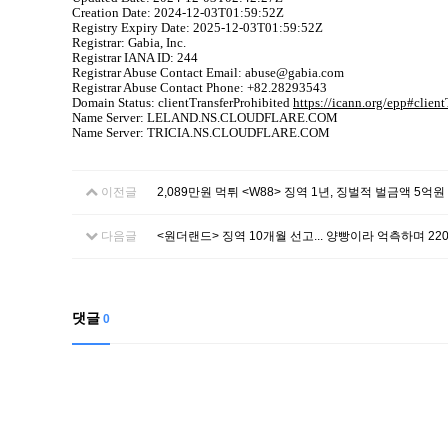
Creation Date: 2024-12-03T01:59:52Z
Registry Expiry Date: 2025-12-03T01:59:52Z
Registrar: Gabia, Inc.
Registrar IANA ID: 244
Registrar Abuse Contact Email:
abuse@gabia.com
Registrar Abuse Contact Phone: +82.28293543
Domain Status: clientTransferProhibited
https://icann.org/epp#client
Name Server: LELAND.NS.CLOUDFLARE.COM
Name Server: TRICIA.NS.CLOUDFLARE.COM
이전글
2,089만원 먹튀 <​W88> 징역 1년, 징벌적 벌금액 5억원 
다음글
<​원더랜드> 징역 10개월 선고... 양빵이라 억측하며 22
댓글
0