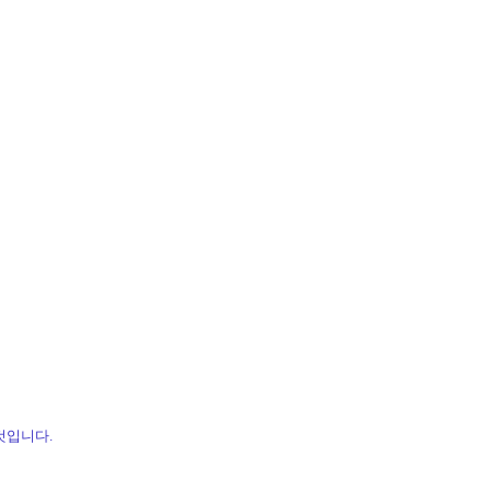
것입니다.