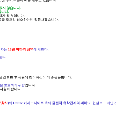
 챙기며, 꾸준히 배를 채우고 있습니다.
.
있지 않습니다.
입니다.
패가 될 것입니다.
트를 모조리 청소하는데 앞장서겠습니다.
 자는
10년 이하의 징역
에 처한다.
한다.
 조회한 후 공판에 참여하심이 더 좋을듯합니다.
을 보호하기 위함
입니다.
지원 바랍니다.
토찾사
)
와
Online
카지노사이트
측의
금전적 유착관계의 폐해'
가 현실로 드러난 