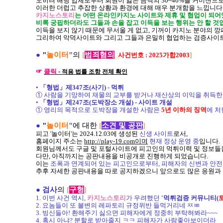
오히려 해당 업체로부터 회원이 잃은 금액의 30~40%를 커미션으로
이러한 더럽고 추잡한 상황과 환경에 대해 매우 분개함을 느낍니다
카지노스토리
는 어떤 온라인카지노 사이트와 제휴 및 협업이 되어
비록 궁핍하더라도 그들과 손을 잡고 이득을 보는 행위는 안 할 것
이득을 보지 않기 때문에 무서울 게 없고, 기꺼이 카지노 분야의 깡
그리하여 악덕사이트와 그리고 그들과 은밀히 협업하는 검증사이
●
"
​놀이터
"
의
[
범죄혐의
]
_
사건번호 : 2025가합2003
☞
클릭
-
적용 법률 조항 전체 확인
•
「형법」제347조(사기) - 먹튀
① 사람을 기망하여 재물의 교부를 받거나 재산상의 이익을 취득한
•
「형법」제247조(도박장소 개설) - 사이트 개설
① 영리의 목적으로 도박장을 개설한 사람은
5년 이하
의 징역
에 처
●
"
​놀이터
"
에 대한 ​
[
소견
및 공판
]
피고 '
놀이터
'는
2024.12.03
에 생성된
신생
사이트
로서,
홈페이지 주소는
http://play-19.com
이며
현재 정상 운영 중
입니다.
회원님께서도 구글 및 포털사이트에 피고인의 먹튀이력 및 정보들을
다만, 아직까지는 공판내용을 비공개로 진행하게 되었습니다.
이는
조폭과 연계되어 있는 피고인으로부터, 피해자의 신변과 안전
추후 자세한 공판내용을 따로 공지하겠으니 앞으로도 많은 응원과 
●
검사
의
[
구형
]
​1. 이번 사건 역시,
카지노스토리
가
우려했던
'먹튀검증
커뮤니티
(
2. 요놈들이 또 불변의 레파토리 규정위반 들먹거리네 ㅉㅃ
3. 빙신들아! 환해주기 싫으면 피해자에게 정중히 부탁혀봐라~~~
4. 혹시 아냐?
분할로 받아줄지 ㅋㅋ
피해자가 사람좋아보이더라