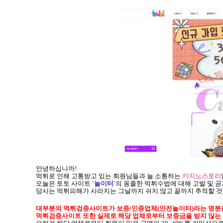
안녕하십니까!
먹튀로 인해 고통받고 있는 회원님들과 늘 소통하는
카지노스토리
오늘은 토토
사이트
'
​놀이터
'
의 옹졸한 먹튀수
법에 대해 고발 및 공
당사는 먹튀피해가 사라지는 그날까지 쉬지 않고 끝까지 추적할 
대부분의 먹튀검증사이트가 보증/인증업체(안전놀이터)라는 명분을
먹튀검증사이트 또한 실제로 해당 업체로부터 보증금을 받지 않는 