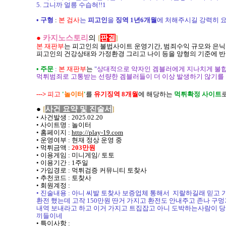
5.
그니까 얼릉 수습혀!!1
•
구형
:
본 검사
는
피고인
을
징역 1년6개월
에
처해주시길 강력히 
●
카지노스토리
의
[
판결
]
본 재판부
는
피고인의 불법사이트 운영기간, 범죄수익 규모와 은닉
피고인의 건강상태와 가정환경 그리고 나이 등을 양형의 기준에 반
•
주문
:
본 재판부
는
"
상대적으로 약자인 겜블러에게 지나치게 불합
먹튀범죄로 고통받는 선량한 겜블러들이 더 이상 발생하기 않기를
--->
피고
'
놀이터
'
를
유기징
역 8개월
에
해당하는
먹튀
확정 사
이트
●
[
사건 요약 및 진술서
]
• 사건발생 : 2025.02.20
• 사이트명 :
놀이터
• 홈페이지 :
http://play-19.com
• 운영여부 : 현재 정상 운영 중
• 먹튀금액 :
203
만원
• 이용게임 : 미니게임/ 토토
• 이용기간 : 1주일
• 가입경로 : 먹튀검증 커뮤니티 토찾사
• 추천코드 :
토찾사
• 회원계정 :
• 진술내용 :
아니 씨발 토찾사 보증업체 통해서 지랄하길래 믿고 가
환전 했는데 고작 150만원 딴거 가지고 환전도 안내주고 존나 구
내역 보내라고 하고 이거 가지고 트집잡고 아니 도박하는사람이 당연
끼들이네
• 특이사항 :