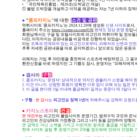
•
「국민체육진흥법」제26조(도박공간 개설)
① 불법 도박장을 개설하고 이익을 제공하는 자는 7년 이하의
징역
●
"
​콤프카지노
"
에 대한 ​
[
소견
및 공판
]
먹튀사이트 '
콤프카지노
'는
2024.12.20
에 생성된
신생
사이트
로서,
홈페이지 주소는
https://comp-ca.com
이며
현재도 정상 운영 중
입니
회원님께서도 구글 및 포털사이트에 피고인의 먹튀이력 및 정보들을
다만, 아직까지는 공판내용을 비공개로 진행하게 되었습니다.
이는
조폭과 연계되어 있는 피고인으로부터, 피해자의 신변과 안전
추후 자세한 공판내용을 따로 공지하겠으니 앞으로도 많은 응원과 
피해자는 가입 후 50만원을 충전하여 스포츠에 베팅하였고, 그 결
환전신청을 바로 하였지만 그 기쁨도 잠시, 운영자는 "피해자에게 
●
검사
의
​
[
구형
]
1.
콤프카지노
' 운영자!
상대적으로 약자인 겜블러가 소명을 해야 한
2. 이건 아니지. 선량한 회원이 명확한 이유 없이 피해 보는 일은 두
3. 이 글을 본다면 3일 이내에 출금해라! 길게는 못준다 딱 3일다 
•
구형
:
본 검사
는
피고인
을
징역 1년
에
처해주
시길 강력히 요청드
●
카지노스토리
의
[
판결
]
본 재판부
는
피고인의 불법사이트 운영기간, 범죄수익 규모와 은닉
피고인의 건강상태와 가정환경 그리고 나이 등을 감안하여 양형의 
큰 금액도 아닌 소액을 가지고 이런저런 핑계로 출금을 거절하고 
현재 사이트 설립 후 운영기간이 2개월 정도밖에 안되어 안정화 