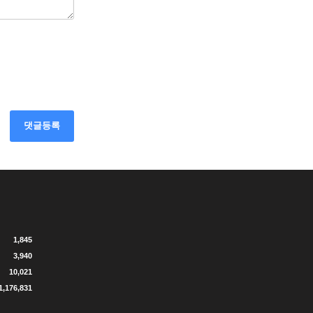
댓글등록
1,845
3,940
10,021
1,176,831