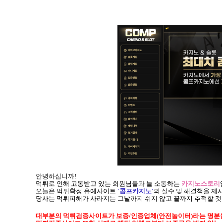
안녕하십니까!
먹튀로 인해 고통받고 있는 회원님들과 늘 소통하는
카지노스토리
오늘은
먹튀확정 유예사이트
'
콤프카지노
'
의 실수 및 해결책을 제
당사는 먹튀피해가 사라지는 그날까지 쉬지 않고 끝까지 추적할 
대부분의 먹튀검증사이트가 보증/인증업체(안전놀이터)라는 명분을