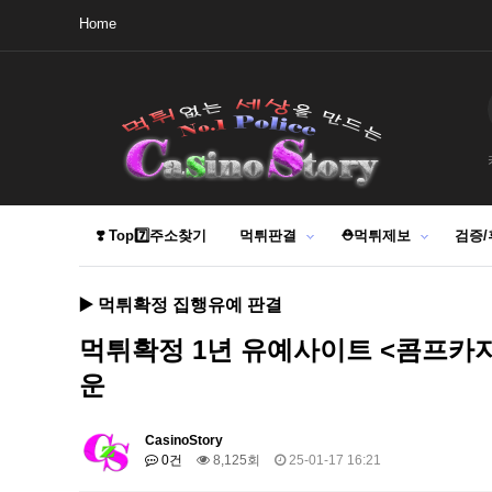
Home
❣️ Top7️⃣주소찾기
먹튀판결
⛑️먹튀제보
검증/
위분류
하위분류
하위분류
▶️ 먹튀확정 집행유예 판결
먹튀확정 1년 유예사이트 <콤프카지노
운
CasinoStory
0건
8,125회
25-01-17 16:21