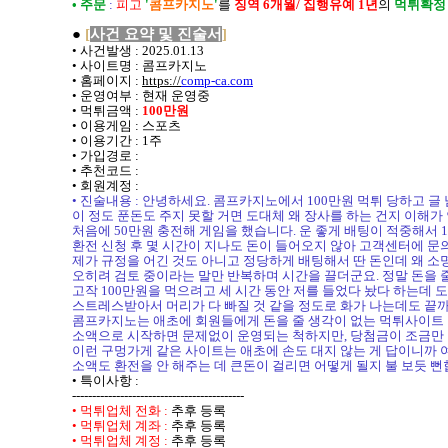
•
주문
:
피고
'
콤프카지노
'
를
징역 6개월/ 집행유예 1년
의
먹튀확정
●
[
사건 요약 및 진술서
]
• 사건발생 : 2025.01.13
• 사이트명 :
콤프카지노
• 홈페이지 :
https://
comp-ca.com
• 운영여부 : 현재 운영중
• 먹튀금액 :
100만원
• 이용게임 : 스포츠
• 이용기간 : 1주
• 가입경로 :
• 추천코드 :
• 회원계정 :
• 진술내용 :
안녕하세요. 콤프카지노에서 100만원 먹튀 당하고 글 
이 정도 푼돈도 주지 못할 거면 도대체 왜 장사를 하는 건지 이해가 
처음에 50만원 충전해 게임을 했습니다. 운 좋게 배팅이 적중해서 
환전 신청 후 몇 시간이 지나도 돈이 들어오지 않아 고객센터에 문
제가 규정을 어긴 것도 아니고 정당하게 배팅해서 딴 돈인데 왜 소
오히려 검토 중이라는 말만 반복하며 시간을 끌더군요. 정말 돈을 
고작 100만원을 먹으려고 세 시간 동안 저를 들었다 놨다 하는데
스트레스받아서 머리가 다 빠질 것 같을 정도로 화가 나는데도 끝
콤프카지노는 애초에 회원들에게 돈을 줄 생각이 없는 먹튀사이트
소액으로 시작하면 문제없이 운영되는 척하지만, 당첨금이 조금만 
이런 구멍가게 같은 사이트는 애초에 손도 대지 않는 게 답이니까 
소액도 환전을 안 해주는 데 큰돈이 걸리면 어떻게 될지 불 보듯 뻔
• 특이사항 :
-------------------------------------------
• 먹튀업체 전화 :
추후 등록
• 먹튀업체 계좌 :
추후 등록
• 먹튀업체 계정 :
추후 등록