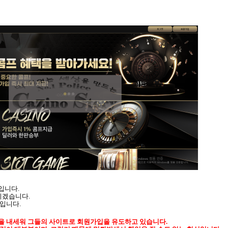
입니다.
시겠습니다.
것입니다.
 내세워 그들의 사이트로 회원가입을 유도하고 있습니다.