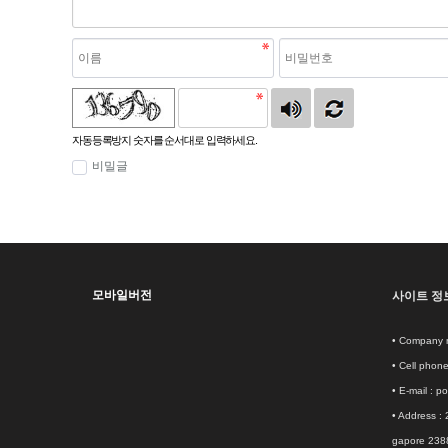
자동등록방지 숫자를 순서대로 입력하세요.
비밀글
모바일버전
사이트 정
• Company 
• Cell phon
• E-mail :
po
• Address :
gapore 238