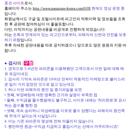
중견
사
이트
로서,
홈페이지 주소는
http://www.parazone-korea.com
이며
현재도 정상 운영 중
입니다.
회원님께서도 구글 및 포털사이트에 피고인의 먹튀이력 및 정보들을 조회
한 후 공판에 참여하심이 더 좋을듯합니다.
다만, 아직까지는 공판내용을 비공개로 진행하게 되었습니다.
이는
조폭과 연계되어 있는 피고인으로부터, 피해자의 신변과 안전을 보호
하기 위함
입니다.
추후 자세한 공판내용을 따로 공지하겠으니 앞으로도 많은 응원과 지원 바
랍니다.
●
검사
의
[
구형
]
​1
. 갠적으로 5~6년전 파라존을 이용해봤던 고객으로서 이번 일에 대해 매
유 유감이네요.
2. 검사의 기억속 파라존은 10여년 전부터 역동적인 마케팅으로 불미스러
운 일이 거의 없었던 것으로 알고 있는데요.
3. 허나 이번 피해자의 증언 및 증거파일을 보면
• 첫째, 부정베팅에 대한 명확한 근거와 설명이 부족한 점
•
둘째, 수익금을 몰수했음에도 불구하고, 사이트 내에는 '처리완료'로 표시
하는 꼼수를 행한 점
•
셋째, 계속 승리하니 악성베팅을 이유로 몰수 당했다는 피해자의 증언쪽
에 무게가 실리는게 사실입니다.
4. 이
는 기존 파라존의 명성에 전혀 어울리지 않습니다.
5.
웬
만하면 원금+수익금 지급하고 졸업시키는 선에서 마무리하시죠!