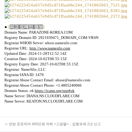
●
[
피고 도메인 정보
]
Domain Name: PARAZONE-KOREA.COM
Registry Domain ID: 2921939471_DOMAIN_COM-VRSN
Registrar WHOIS Server: whois.namesilo.com
Registrar URL:
http://www.namesilo.com
Updated Date: 2024-11-28T12:52:14Z
Creation Date: 2024-10-02T08:55:15Z
Registry Expiry Date: 2027-10-02T08:55:15Z
Registrar: NameSilo, LLC
Registrar IANA ID: 1479
Registrar Abuse Contact Email:
abuse@namesilo.com
Registrar Abuse Contact Phone: +1.4805240066
Domain Status: ok
https://icann.org/epp#ok
Name Server: DIANA.NS.CLOUDFLARE.COM
Name Server: KEATON.NS.CLOUDFLARE.COM
양방 운운하며 400만원 먹튀 <​고광렬>... 집행유예 2년 선고