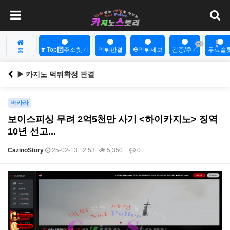
❣️ Top7️⃣주소찾기
먹튀판결
⛑️먹튀제보
검증/후기
무료슬
홈
▶️ 카지노 먹튀확정 판결
바카라
보이스피싱 무려 2억5천만 사기 <하이카지노> 징역
10년 선고...
CazinoStory
25-02-13 12:53
5,350
0
본문