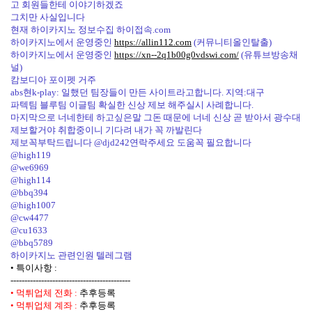
고 회원들한테 이야기하겠죠
그치만 사실입니다
현재 하이카지노 정보수집 하이접속.com
하이카지노에서 운영중인
https://allin112.com
(커뮤니티올인탈출)
하이카지노에서 운영중인
https://xn--2q1b00g0vdswi.com/
(유튜브방송채
널)
캄보디아 포이펫 거주
abs현k-play: 일했던 팀장들이 만든 사이트라고합니다. 지역:대구
파텍팀 블루팀 이글팀 확실한 신상 제보 해주실시 사례합니다.
마지막으로 너네한테 하고싶은말 그돈 때문에 너네 신상 곧 받아서 광수대
제보할거야 취합중이니 기다려 내가 꼭 까발린다
제보꼭부탁드립니다 @djd242연락주세요 도움꼭 필요합니다
@high119
@we6969
@high114
@bbq394
@high1007
@cw4477
@cu1633
@bbq5789
하이카지노 관련인원 텔레그램
• 특이사항 :
-------------------------------------------
• 먹튀업체 전화 :
추후등록
• 먹튀업체 계좌 :
추후등록